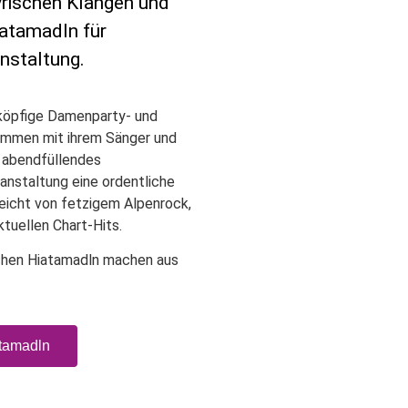
yrischen Klängen und
iatamadln für
anstaltung.
-köpfige Damenparty- und
mmen mit ihrem Sänger und
n abendfüllendes
anstaltung eine ordentliche
reicht von fetzigem Alpenrock,
ktuellen Chart-Hits.
schen Hiatamadln machen aus
atamadln