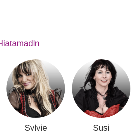
Hiatamadln
Sylvie
Susi